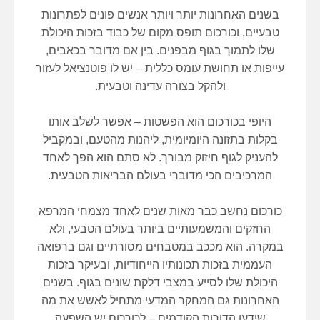
בשנים האחרונות יותר ויותר אנשים פונים לפתרונות
טבעיים, וכורכום תופס מקום של כבוד בזכות היכולת
שלו לתמוך בגוף מבפנים. בין אם מדובר בכאבים,
עייפות או תחושת עומס כללית – יש לו פוטנציאל לעזור
ולהקל בצורה עדינה וטבעית.
היופי בכורכום הוא הפשטות – אפשר לשלב אותו
בקלות בתזונה היומיומית, ליהנות מהטעם, ובמקביל
להעניק לגוף חיזוק מבורך. לא סתם הוא הפך לאחד
המרכיבים הכי מדוברי בעולם הבריאות הטבעית.
כורכום נחשב כבר מאות שנים לאחד מצמחי המרפא
החזקים והמשמעותיים ביותר בעולם הטבעי, ולא
במקרה. הוא מככב במטבחים מסורתיים וגם ברפואה
העממית בזכות תכונותיו הייחודיות, ובעיקר בזכות
היכולת שלו לסייע במצבי דלקת שונים בגוף. בשנים
האחרונות גם המחקר המדעי מתחיל לאשש את מה
שידעו הדורות הקודמים – לכורכום יש השפעה