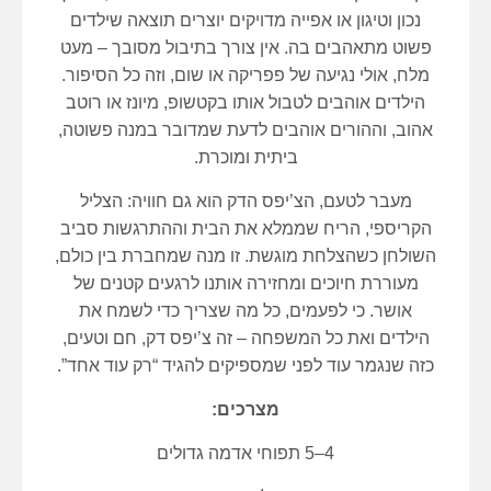
נכון וטיגון או אפייה מדויקים יוצרים תוצאה שילדים
פשוט מתאהבים בה. אין צורך בתיבול מסובך – מעט
מלח, אולי נגיעה של פפריקה או שום, וזה כל הסיפור.
הילדים אוהבים לטבול אותו בקטשופ, מיונז או רוטב
אהוב, וההורים אוהבים לדעת שמדובר במנה פשוטה,
ביתית ומוכרת.
מעבר לטעם, הצ’יפס הדק הוא גם חוויה: הצליל
הקריספי, הריח שממלא את הבית וההתרגשות סביב
השולחן כשהצלחת מוגשת. זו מנה שמחברת בין כולם,
מעוררת חיוכים ומחזירה אותנו לרגעים קטנים של
אושר. כי לפעמים, כל מה שצריך כדי לשמח את
הילדים ואת כל המשפחה – זה צ’יפס דק, חם וטעים,
כזה שנגמר עוד לפני שמספיקים להגיד “רק עוד אחד”.
מצרכים:
4–5 תפוחי אדמה גדולים