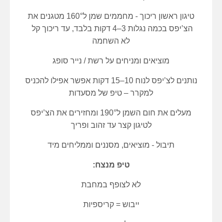
טיגון ראשון ריכוך - מחממים שמן ל160°
מטגנים את
הצ’יפס בכמה נגלות 3–4 דקות בלבד, עד ריכוך קל
לא השחמה
מוציאים ומניחים על רשת / נייר סופג
נותנים לצ’יפס לנוח 10–15 דקות אפשר אפילו להכניס
למקרר – טיפ של מסעדות
מעלים את חום השמן ל190° ו
מחזירים את הצ’יפס
לטיגון קצר עד זהוב ופריך
תיבול - מוציאים, מסננים וממליחים מיד
טיפ מנצח:
לא לצופף במחבת
ייבוש = קריספיות